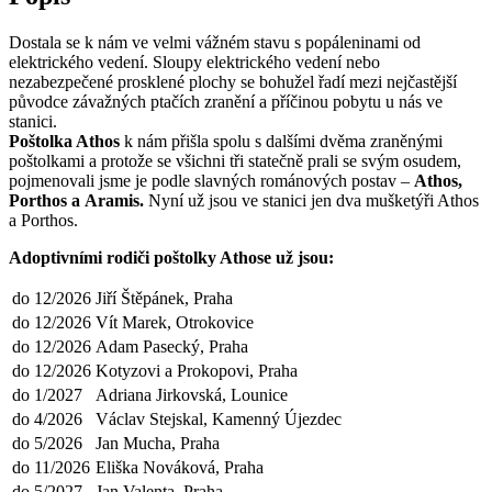
Dostala se k nám ve velmi vážném stavu s popáleninami od
elektrického vedení. Sloupy elektrického vedení nebo
nezabezpečené prosklené plochy se bohužel řadí mezi nejčastější
původce závažných ptačích zranění a příčinou pobytu u nás ve
stanici.
Poštolka Athos
k nám přišla spolu s dalšími dvěma zraněnými
poštolkami a protože se všichni tři statečně prali se svým osudem,
pojmenovali jsme je podle slavných románových postav –
Athos,
Porthos a Aramis.
Nyní už jsou ve stanici jen dva mušketýři Athos
a Porthos.
Adoptivními rodiči poštolky Athose už jsou:
do 12/2026
Jiří Štěpánek, Praha
do 12/2026
Vít Marek, Otrokovice
do 12/2026
Adam Pasecký, Praha
do 12/2026
Kotyzovi a Prokopovi, Praha
do 1/2027
Adriana Jirkovská, Lounice
do 4/2026
Václav Stejskal, Kamenný Újezdec
do 5/2026
Jan Mucha, Praha
do 11/2026
Eliška Nováková, Praha
do 5/2027
Jan Valenta, Praha