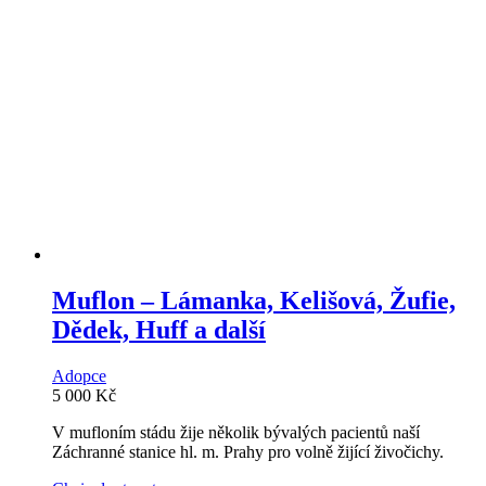
Muflon – Lámanka, Kelišová, Žufie,
Dědek, Huff a další
Adopce
5 000
Kč
V mufloním stádu žije několik bývalých pacientů naší
Záchranné stanice hl. m. Prahy pro volně žijící živočichy.