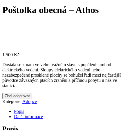
Poštolka obecná – Athos
1 500
Kč
Dostala se k nám ve velmi vážném stavu s popáleninami od
elektrického vedení. Sloupy elektrického vedení nebo
nezabezpečené prosklené plochy se bohužel řadí mezi nejčastější
původce závažných ptačích zranění a příčinou pobytu u nás ve
stanici.
Chci adoptovat
Kategorie:
Adopce
Popis
Další informace
Popis