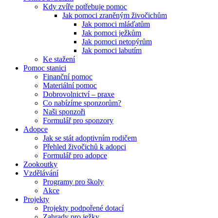
Kdy zvíře potřebuje pomoc
Jak pomoci zraněným živočichům
Jak pomoci mláďatům
Jak pomoci ježkům
Jak pomoci netopýrům
Jak pomoci labutím
Ke stažení
Pomoc stanici
Finanční pomoc
Materiální pomoc
Dobrovolnictví – praxe
Co nabízíme sponzorům?
Naši sponzoři
Formulář pro sponzory
Adopce
Jak se stát adoptivním rodičem
Přehled živočichů k adopci
Formulář pro adopce
Zookoutky
Vzdělávání
Programy pro školy
Akce
Projekty
Projekty podpořené dotací
Zahrady pro ježky