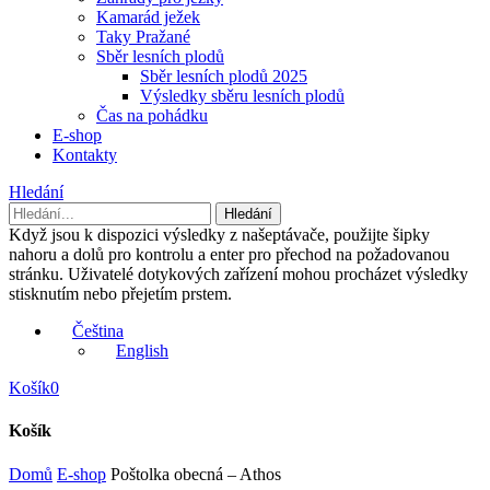
Kamarád ježek
Taky Pražané
Sběr lesních plodů
Sběr lesních plodů 2025
Výsledky sběru lesních plodů
Čas na pohádku
E-shop
Kontakty
Hledání
Když jsou k dispozici výsledky z našeptávače, použijte šipky
nahoru a dolů pro kontrolu a enter pro přechod na požadovanou
stránku. Uživatelé dotykových zařízení mohou procházet výsledky
stisknutím nebo přejetím prstem.
Čeština
English
Košík
0
Košík
Domů
E-shop
Poštolka obecná – Athos