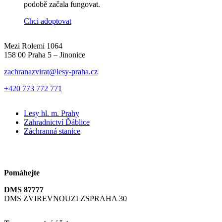
podobě začala fungovat.
Chci adoptovat
Mezi Rolemi 1064
158 00 Praha 5 – Jinonice
zachranazvirat@lesy-praha.cz
+420 773 772 771
Lesy hl. m. Prahy
Zahradnictví Ďáblice
Záchranná stanice
Pomáhejte
DMS 87777
DMS ZVIREVNOUZI ZSPRAHA 30