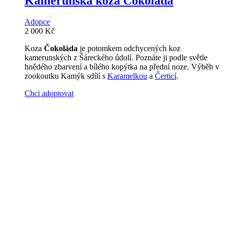
Kamerunská koza Čokoláda
Adopce
2 000
Kč
Koza
Čokoláda
je potomkem odchycených koz
kamerunských z Šáreckého údolí. Poznáte ji podle světle
hnědého zbarvení a bílého kopýtka na přední noze. Výběh v
zookoutku Kamýk sdílí s
Karamelkou
a
Čerticí
.
Chci adoptovat