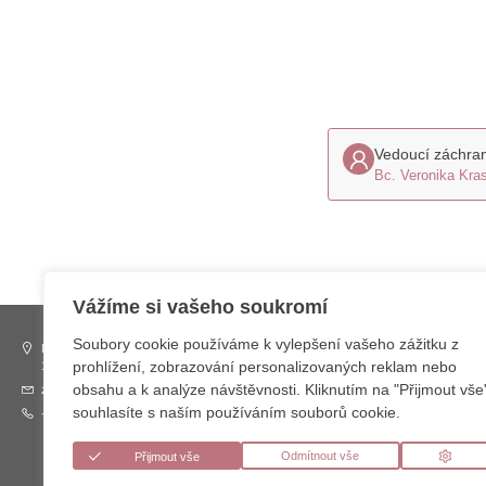
Vedoucí záchran
Bc. Veronika Kra
Vážíme si vašeho soukromí
Soubory cookie používáme k vylepšení vašeho zážitku z
Mezi Rolemi 1064
Pomáhejte
Lesy hl. m. Prahy
prohlížení, zobrazování personalizovaných reklam nebo
158 00 Praha 5 – Jinonice
DMS 87777
Zahradnictví Ďáblice
obsahu a k analýze návštěvnosti. Kliknutím na "Přijmout vše
zachranazvirat@lesy-praha.cz
DMS ZVIRE
Záchranná stanice
ZSPRAHA 3
souhlasíte s naším používáním souborů cookie.
+420 773 772 771
Předvolby souhlasu
Odmítnout vše
Přijmout vše