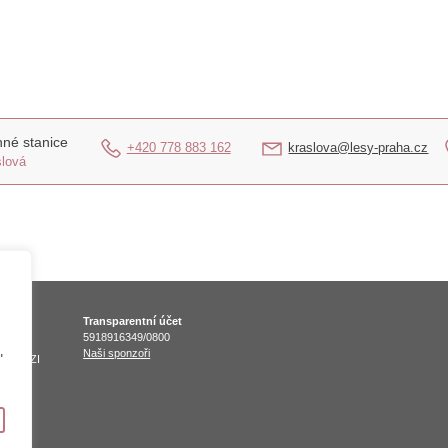
né stanice
+420 778 883 162
kraslova@lesy-praha.cz
slová
Transparentní účet
5918916349/0800
Naši sponzoři
"
VNOUZI
0
Upravit nastavení