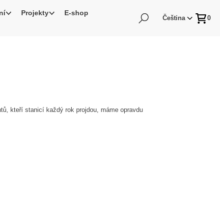
ní
Projekty
E-shop
Hledání
Čeština
0
tů, kteří stanicí každý rok projdou, máme opravdu