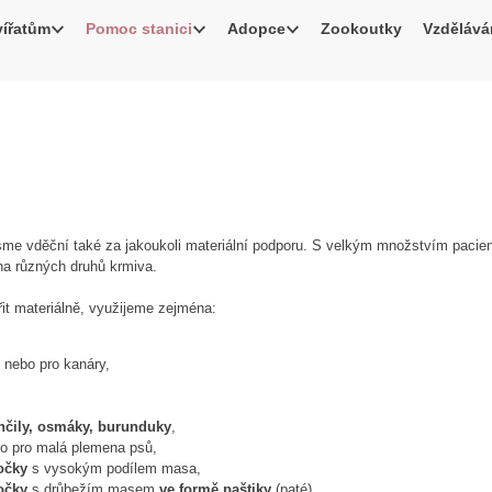
ířatům
Pomoc stanici
Adopce
Zookoutky
Vzdělává
me vděční také za jakoukoli materiální podporu. S velkým množstvím pacien
a různých druhů krmiva.
it materiálně, využijeme zejména:
 nebo pro kanáry,
inčily, osmáky, burunduky
,
o pro malá plemena psů,
očky
s vysokým podílem masa,
očky
s drůbežím masem
ve formě paštiky
(paté),