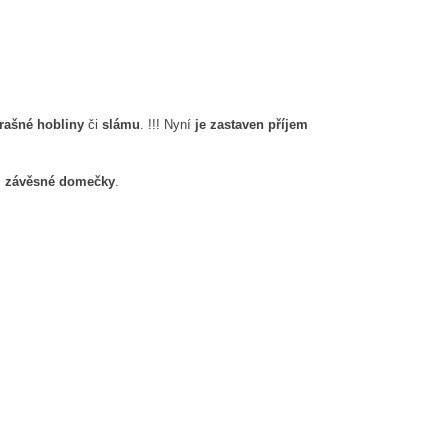
prašné hobliny
či
slámu
. !!! Nyní
je zastaven příjem
i
závěsné domečky
.