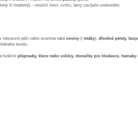
ušený či mražený) – mouční červi, cvrčci, larvy zavíječe voskového,
v intenzivní péči velmi oceníme také
noviny
(i
letáky
),
dřevěné pelety, bez
lněného textilu.
le funkční
přepravky, klece nebo voliéry, domečky pro hlodavce, hamaky