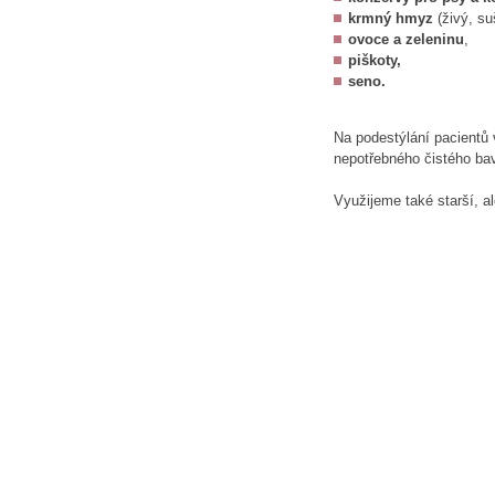
krmný hmyz
(živý, s
ovoce a zeleninu
,
piškoty,
seno.
Na podestýlání pacientů 
nepotřebného čistého bav
Využijeme také starší, a