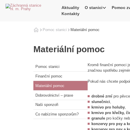
Aktuality
O stanici
Pomoc zv
Kontakty
Pomoc stanici
Domů
Materiální pomoc
Materiální pomoc
Kromě finanční pomoci js
Pomoc stanici
značnou spotřebu zejmén
Finanční pomoc
Pokud nás chcete podpoř
Materiální pomoc
Dobrovolnictví – praxe
drobné zrní
pro pěvce
slunečnici
,
Naši sponzoři
krmivo pro holuby
,
krmivo pro křečky, č
Co nabízíme sponzorům?
granule
pro kočky neb
konzervy pro psy a k
konzervy pro psy a k