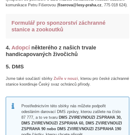
komunikace Petru Fišerovou (
fiserova@lesy-praha.cz
, 775 018 624).
Formulář pro sponzorství záchranné
stanice a zookoutků
4.
Adopcí
některého z našich trvale
handicapovaných živočichů
5. DMS
Jsme také součástí sbírky
Zvíře v nouzi
, kterou pro české záchranné
stanice koordinuje Český svaz ochránců přírody.
Prostřednictvím této sbírky nás můžete podpořit
odesláním darovací DMS zprávy, kterou zašlete na číslo
87 777, a to ve tvaru
DMS ZVIREVNOUZI ZSPRAHA 30,
DMS ZVIREVNOUZI ZSPRAHA 60, DMS ZVIREVNOUZI
ZSPRAHA 90 nebo DMS ZVIREVNOUZI ZSPRAHA 190
podle částky, kterou chcete přispět.