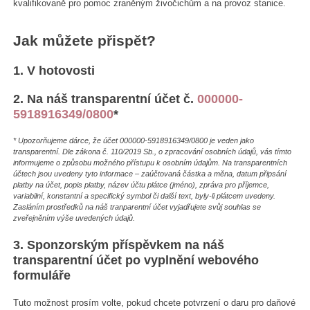
kvalifikovaně pro pomoc zraněným živočichům a na provoz stanice.
Jak můžete přispět?
1. V hotovosti
2. Na náš transparentní účet č.
000000-
5918916349/0800
*
* Upozorňujeme dárce, že účet 000000-5918916349/0800 je veden jako
transparentní. Dle zákona č. 110/2019 Sb., o zpracování osobních údajů, vás tímto
informujeme o způsobu možného přístupu k osobním údajům. Na transparentních
účtech jsou uvedeny tyto informace – zaúčtovaná částka a měna, datum připsání
platby na účet, popis platby, název účtu plátce (jméno), zpráva pro příjemce,
variabilní, konstantní a specifický symbol či další text, byly-li plátcem uvedeny.
Zasláním prostředků na náš tranparentní účet vyjadřujete svůj souhlas se
zveřejněním výše uvedených údajů.
3. Sponzorským příspěvkem na náš
transparentní účet po vyplnění webového
formuláře
Tuto možnost prosím volte, pokud chcete potvrzení o daru pro daňové