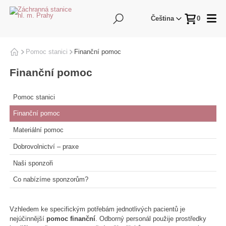
Hledání
Me
Čeština
0
Pomoc stanici
Domů
Finanční pomoc
Finanční pomoc
Pomoc stanici
Finanční pomoc
Materiální pomoc
Dobrovolnictví – praxe
Naši sponzoři
Co nabízíme sponzorům?
Vzhledem ke specifickým potřebám jednotlivých pacientů je
nejúčinnější
pomoc finanční
. Odborný personál použije prostředky