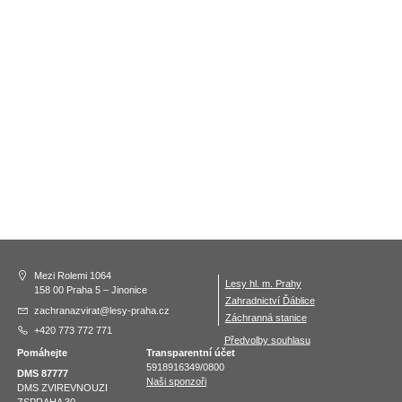
Mezi Rolemi 1064
Lesy hl. m. Prahy
158 00 Praha 5 – Jinonice
Zahradnictví Ďáblice
zachranazvirat@lesy-praha.cz
Záchranná stanice
+420 773 772 771
Předvolby souhlasu
Pomáhejte
Transparentní účet
5918916349/0800
DMS 87777
Naši sponzoři
DMS ZVIREVNOUZI
ZSPRAHA 30