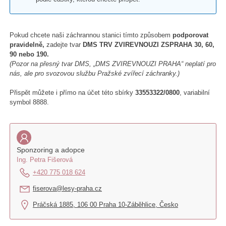
Pokud chcete naši záchrannou stanici tímto způsobem
podporovat
pravidelně,
zadejte tvar
DMS TRV ZVIREVNOUZI ZSPRAHA 30, 60,
90 nebo 190.
(Pozor na přesný tvar DMS, „DMS ZVIREVNOUZI PRAHA“ neplatí pro
nás, ale pro svozovou službu Pražské zvířecí záchranky.)
Přispět můžete i přímo na účet této sbírky
33553322/0800
, variabilní
symbol 8888.
Sponzoring a adopce
Ing. Petra Fišerová
+420 775 018 624
fiserova@lesy-praha.cz
Práčská 1885, 106 00 Praha 10-Záběhlice, Česko