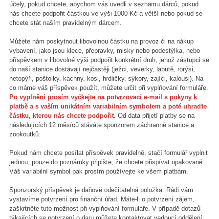
účely, pokud chcete, abychom vás uvedli v seznamu dárců, pokud
nás chcete podpořit částkou ve výši 1000 Kč a větší nebo pokud se
chcete stát naším pravidelným dárcem.
Můžete nám poskytnout libovolnou částku na provoz či na nákup
vybavení, jako jsou klece, přepravky, misky nebo podestýlka, nebo
příspěvkem v libovolné výši podpořit konkrétní druh, jehož zástupci se
do naší stanice dostávají nejčastěji (ježci, veverky, labutě, rorýsi,
netopýři, poštolky, kachny, kosi, hrdličky, sýkory, zajíci, kalousi). Na
co máme váš příspěvek použít, můžete určit při vyplňování formuláře.
Po vyplnění prosím vyčkejte na potvrzovací e-mail s pokyny k
platbě a s vaším unikátním variabilním symbolem a poté uhraďte
částku, kterou nás chcete podpořit.
Od data přijetí platby se na
následujících 12 měsíců stáváte sponzorem záchranné stanice a
zookoutků.
Pokud nám chcete posílat příspěvek pravidelně, stačí formulář vyplnit
jednou, pouze do poznámky připište, že chcete přispívat opakovaně.
Váš variabilní symbol pak prosím používejte ke všem platbám.
Sponzorský příspěvek je daňově odečitatelná položka. Rádi vám
vystavíme potvrzení pro finanční úřad. Máte-li o potvrzení zájem,
zaškrtněte tuto možnost při vyplňování formuláře. V případě dotazů
týkajících se potvrzení o daru můžete kontaktovat vedoucí oddělení