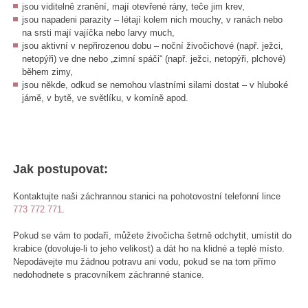
jsou viditelně zranění, mají otevřené rány, teče jim krev,
jsou napadeni parazity – létají kolem nich mouchy, v ranách nebo
na srsti mají vajíčka nebo larvy much,
jsou aktivní v nepřirozenou dobu – noční živočichové (např. ježci,
netopýři) ve dne nebo „zimní spáči“ (např. ježci, netopýři, plchové)
během zimy,
jsou někde, odkud se nemohou vlastními silami dostat – v hluboké
jámě, v bytě, ve světlíku, v komíně apod.
Jak postupovat:
Kontaktujte naši záchrannou stanici na pohotovostní telefonní lince
773 772 771
.
Pokud se vám to podaří, můžete živočicha šetrně odchytit, umístit do
krabice (dovoluje-li to jeho velikost) a dát ho na klidné a teplé místo.
Nepodávejte mu žádnou potravu ani vodu, pokud se na tom přímo
nedohodnete s pracovníkem záchranné stanice.