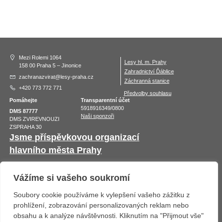
Mezi Rolemi 1064
Lesy hl. m. Prahy
158 00 Praha 5 – Jinonice
Zahradnictví Ďáblice
zachranazvirat@lesy-praha.cz
Záchranná stanice
+420 773 772 771
Předvolby souhlasu
Pomáhejte
Transparentní účet
5918916349/0800
DMS 87777
Naši sponzoři
DMS ZVIREVNOUZI
ZSPRAHA 30
Jsme příspěvkovou organizací
hlavního města Prahy
Vážíme si vašeho soukromí
Soubory cookie používáme k vylepšení vašeho zážitku z
prohlížení, zobrazování personalizovaných reklam nebo
obsahu a k analýze návštěvnosti. Kliknutím na "Přijmout vše"