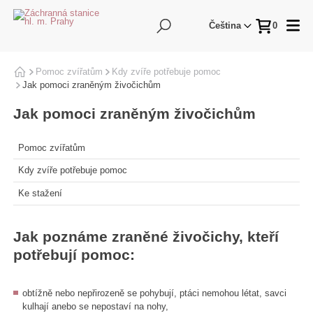
Hledání
Me
Čeština
0
Pomoc zvířatům
Domů
Kdy zvíře potřebuje pomoc
Jak pomoci zraněným živočichům
Jak pomoci zraněným živočichům
Pomoc zvířatům
Kdy zvíře potřebuje pomoc
Ke stažení
Jak poznáme zraněné živočichy, kteří
potřebují pomoc:
obtížně nebo nepřirozeně se pohybují, ptáci nemohou létat, savci
kulhají anebo se nepostaví na nohy,