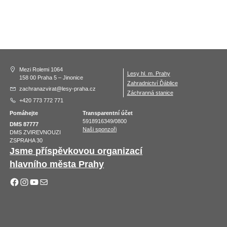
Mezi Rolemi 1064
Lesy hl. m. Prahy
158 00 Praha 5 – Jinonice
Zahradnictví Ďáblice
zachranazvirat@lesy-praha.cz
Záchranná stanice
+420 773 772 771
Pomáhejte
Transparentní účet
5918916349/0800
DMS 87777
Naši sponzoři
DMS ZVIREVNOUZI
ZSPRAHA 30
Jsme příspěvkovou organizací
hlavního města Prahy