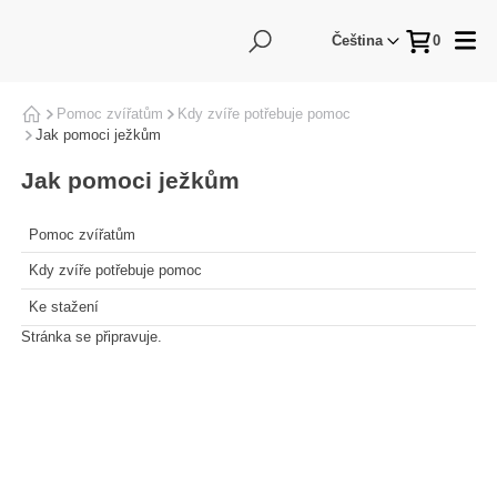
Hledání
Me
Čeština
0
Pomoc zvířatům
Domů
Kdy zvíře potřebuje pomoc
Jak pomoci ježkům
Jak pomoci ježkům
Pomoc zvířatům
Kdy zvíře potřebuje pomoc
Ke stažení
Stránka se připravuje.