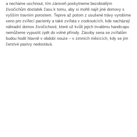
a necháme uschnout, tím zároveň poskytneme bezobratlým
živočichům dostatek času k tomu, aby si mohli najít jiné domovy s
vyšším travním porostem. Teprve až potom z usušené trávy vyrobíme
seno pro zvířecí pacienty a také zvířata v zookoutcích, kde nacházejí
náhradní domov živočichové, které už kvůli jejich trvalému handicapu
nemůžeme vypustit zpět do volné přírody. Zásoby sena se zvířatům
budou hodit hlavně v období nouze – v zimních měsících, kdy se jim
čerstvé pastvy nedostává.