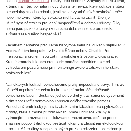
našich
lesních zookoutků
. Louky před sečením vždycky kontrolujeme,
k tomu nám teď pomáhá i nový dron s termovizí, který dokáže z ptačí
perspektivy snadno odhalit, jestli se ve vysoké trávě neskrývá srnče
nebo jiné zvíře, které by sekačka mohla vážně zranit. Dron je
užitečným nástrojem pro lesní hospodářství a ochranu přírody. Díky
němu jsou pražské louky i v náročné době senoseče pro divoká
zvířata zase o něco bezpečnější.
Začátkem července pracujeme na výrobě sena na loukách například v
Hostivařském lesoparku, v Divoké Šárce nebo v Chuchli. Pro
manipulaci s dronem jsou zatím proškolené 2 osoby z organizace.
Kromě kontroly luk nám dron bude pomáhat například také při
vyhledávání požárů nebo při monitoringu zvěře a zdravotního stavu
pražských lesů.
Na některých loukách ponecháváme pruhy neposekané trávy. Tím, že
při seči nepokosíme celou louku, ale její malou část dočasně
ponecháme ladem, dostanou jednotlivé druhy trav šanci se vysemenit
a tím zabezpečit samovolnou obnovu celého travního porostu.
Ponechaný pruh louky je navíc atraktivním lákadlem pro opylovače a
motýly, které z české přírody vyhání právě unifikace krajiny a
vytrácející se rozmanitost. Takzvanou mozaikovou sečí se proto
snažíme podpořit druhovou pestrost lokality a zlepšit její ekologickou
stabilitu. Až rostliny v neposekaných pruzích odkvetou, posekáme je