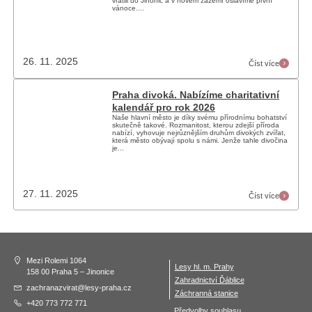
vrátili do Jinonic a v novém zázemí oslavíme první
vánoce....
26. 11. 2025
Číst více
Praha divoká. Nabízíme charitativní
kalendář pro rok 2026
Naše hlavní město je díky svému přírodnímu bohatství
skutečně takové. Rozmanitost, kterou zdejší příroda
nabízí, vyhovuje nejrůznějším druhům divokých zvířat,
která město obývají spolu s námi. Jenže tahle divočina
je...
27. 11. 2025
Číst více
Mezi Rolemi 1064
Lesy hl. m. Prahy
158 00 Praha 5 – Jinonice
Zahradnictví Ďáblice
zachranazvirat@lesy-praha.cz
Záchranná stanice
+420 773 772 771
Předvolby souhlasu