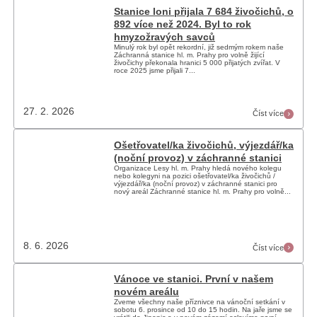
Stanice loni přijala 7 684 živočichů, o
892 více než 2024. Byl to rok
hmyzožravých savců
Minulý rok byl opět rekordní, již sedmým rokem naše
Záchranná stanice hl. m. Prahy pro volně žijící
živočichy překonala hranici 5 000 přijatých zvířat. V
roce 2025 jsme přijali 7...
27. 2. 2026
Číst více
Ošetřovatel/ka živočichů, výjezdář/ka
(noční provoz) v záchranné stanici
Organizace Lesy hl. m. Prahy hledá nového kolegu
nebo kolegyni na pozici ošetřovatel/ka živočichů /
výjezdář/ka (noční provoz) v záchranné stanici pro
nový areál Záchranné stanice hl. m. Prahy pro volně...
8. 6. 2026
Číst více
Vánoce ve stanici. První v našem
novém areálu
Zveme všechny naše příznivce na vánoční setkání v
sobotu 6. prosince od 10 do 15 hodin. Na jaře jsme se